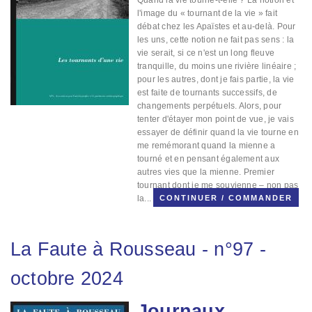
l'image du « tournant de la vie » fait
débat chez les Apaïstes et au-delà. Pour
les uns, cette notion ne fait pas sens : la
vie serait, si ce n'est un long fleuve
tranquille, du moins une rivière linéaire ;
pour les autres, dont je fais partie, la vie
est faite de tournants successifs, de
changements perpétuels. Alors, pour
tenter d'étayer mon point de vue, je vais
essayer de définir quand la vie tourne en
me remémorant quand la mienne a
tourné et en pensant également aux
autres vies que la mienne.
Premier
tournant dont je me souvienne – non pas
la...
CONTINUER / COMMANDER
La Faute à Rousseau
-
n°97
-
octobre 2024
Journaux
Image