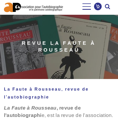
Aller
Image
au
contenu
principal
REVUE LA FAUTE À
ROUSSEAU
La Faute à Rousseau, revue de
l’autobiographie
La Faute à Rousseau
, revue de
l’autobiographi
e, est la revue de l’association.