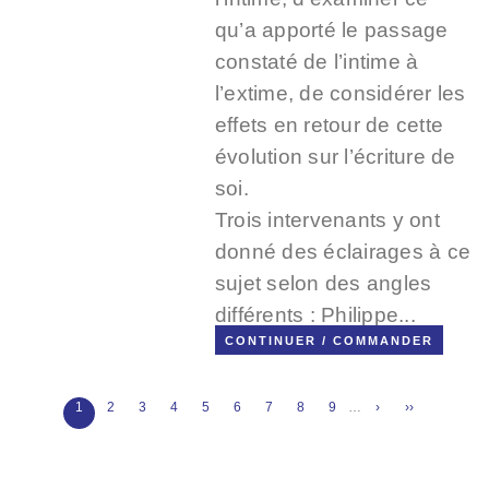
qu’a apporté le passage
constaté de l’intime à
l’extime, de considérer les
effets en retour de cette
évolution sur l’écriture de
soi.
Trois intervenants y ont
donné des éclairages à ce
sujet selon des angles
différents : Philippe...
CONTINUER / COMMANDER
Page
1
Page
2
Page
3
Page
4
Page
5
Page
6
Page
7
Page
8
Page
9
…
Page
›
Dernière
››
Pagination
suivante
page