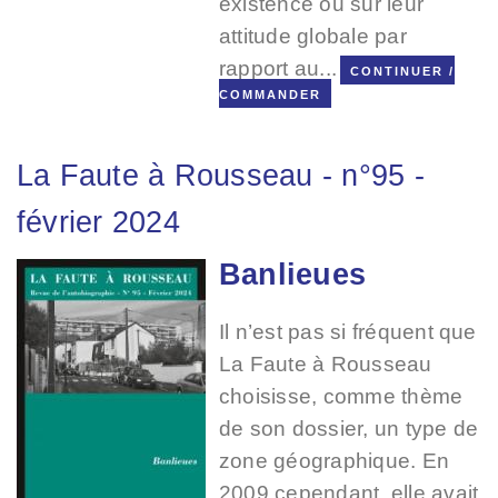
existence ou sur leur
attitude globale par
rapport au...
CONTINUER /
COMMANDER
La Faute à Rousseau
-
n°95
-
février 2024
Banlieues
Image
Il n’est pas si fréquent que
La Faute à Rousseau
choisisse, comme thème
de son dossier, un type de
zone géographique. En
2009 cependant, elle avait