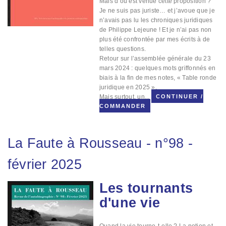
Mais d’où est venue cette proposition ?
Je ne suis pas juriste… et j’avoue que je
n’avais pas lu les chroniques juridiques
de Philippe Lejeune ! Et je n’ai pas non
plus été confrontée par mes écrits à de
telles questions.
Retour sur l’assemblée générale du 23
mars 2024 : quelques mots griffonnés en
biais à la fin de mes notes, « Table ronde
juridique en 2025 ».
Mais surtout, un...
CONTINUER /
COMMANDER
La Faute à Rousseau
-
n°98
-
février 2025
Les tournants
Image
d'une vie
Quand la vie tourne-t-elle ? La notion et