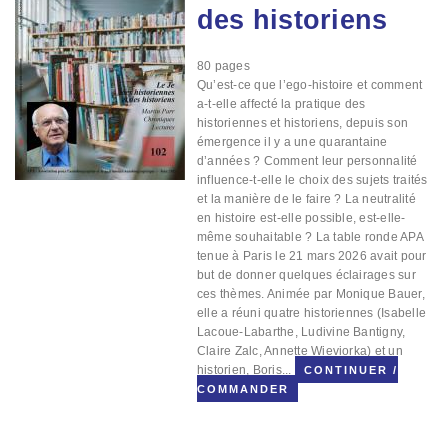
des historiens
80
pages
Qu’est-ce que l’ego-histoire et comment
a-t-elle affecté la pratique des
historiennes et historiens, depuis son
émergence il y a une quarantaine
d’années ? Comment leur personnalité
influence-t-elle le choix des sujets traités
et la manière de le faire ? La neutralité
en histoire est-elle possible, est-elle-
même souhaitable ? La table ronde APA
tenue à Paris le 21 mars 2026 avait pour
but de donner quelques éclairages sur
ces thèmes. Animée par Monique Bauer,
elle a réuni quatre historiennes (Isabelle
Lacoue-Labarthe, Ludivine Bantigny,
Claire Zalc, Annette Wieviorka) et un
historien, Boris...
CONTINUER /
COMMANDER