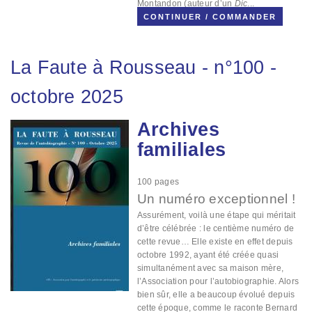
Montandon (auteur d’un
Dic
...
CONTINUER / COMMANDER
La Faute à Rousseau
-
n°100
-
octobre 2025
Archives
Image
familiales
100
pages
Un numéro exceptionnel !
Assurément, voilà une étape qui méritait
d’être célébrée : le centième numéro de
cette revue… Elle existe en effet depuis
octobre 1992, ayant été créée quasi
simultanément avec sa maison mère,
l’Association pour l’autobiographie. Alors
bien sûr, elle a beaucoup évolué depuis
cette époque, comme le raconte Bernard