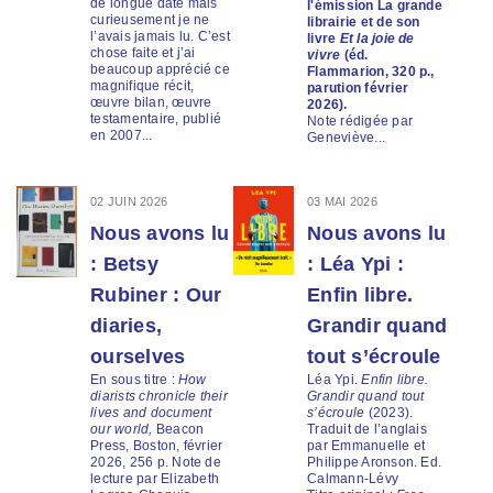
de longue date mais
l'émission La grande
curieusement je ne
librairie et de son
l’avais jamais lu. C’est
livre
Et la joie de
chose faite et j’ai
vivre
(éd.
beaucoup apprécié ce
Flammarion, 320 p.,
magnifique récit,
parution février
œuvre bilan, œuvre
2026).
testamentaire, publié
Note rédigée par
en 2007...
Geneviève...
02 JUIN 2026
03 MAI 2026
Nous avons lu
Nous avons lu
: Betsy
: Léa Ypi :
Rubiner : Our
Enfin libre.
diaries,
Grandir quand
ourselves
tout s’écroule
En sous titre :
How
Léa Ypi.
Enfin libre.
diarists chronicle their
Grandir quand tout
lives and document
s’écroule
(2023).
our world,
Beacon
Traduit de l’anglais
Press, Boston, février
par Emmanuelle et
2026, 256 p. Note de
Philippe Aronson. Ed.
lecture par Elizabeth
Calmann-Lévy