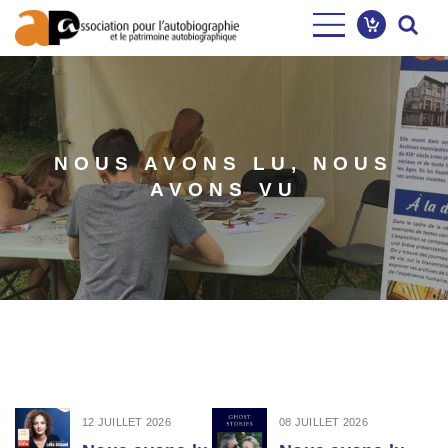
Aller
au
contenu
principal
NOUS AVONS LU, NOUS
AVONS VU
12 JUILLET 2026
08 JUILLET 2026