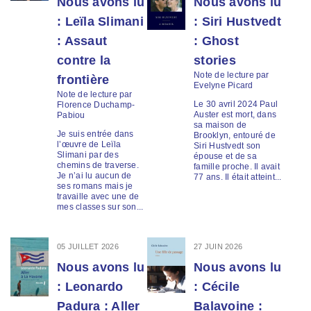
Nous avons lu
Nous avons lu
: Leïla Slimani
: Siri Hustvedt
: Assaut
: Ghost
contre la
stories
Note de lecture par
frontière
Evelyne Picard
Note de lecture par
Le 30 avril 2024 Paul
Florence Duchamp-
Auster est mort, dans
Pabiou
sa maison de
Je suis entrée dans
Brooklyn, entouré de
l’œuvre de Leïla
Siri Hustvedt son
Slimani par des
épouse et de sa
chemins de traverse.
famille proche. Il avait
Je n’ai lu aucun de
77 ans. Il était atteint...
ses romans mais je
travaille avec une de
mes classes sur son...
05 JUILLET 2026
27 JUIN 2026
Nous avons lu
Nous avons lu
: Leonardo
: Cécile
Padura : Aller
Balavoine :