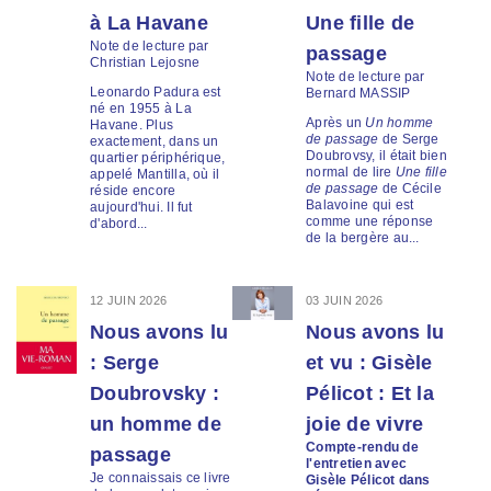
à La Havane
Une fille de
Note de lecture par
passage
Christian Lejosne
Note de lecture par
Leonardo Padura est
Bernard MASSIP
né en 1955 à La
Après un
Un homme
Havane. Plus
de passage
de Serge
exactement, dans un
Doubrovsy, il était bien
quartier périphérique,
normal de lire
Une fille
appelé Mantilla, où il
de passage
de Cécile
réside encore
Balavoine qui est
aujourd'hui. Il fut
comme une réponse
d'abord...
de la bergère au...
12 JUIN 2026
03 JUIN 2026
Nous avons lu
Nous avons lu
: Serge
et vu : Gisèle
Doubrovsky :
Pélicot : Et la
un homme de
joie de vivre
Compte-rendu de
passage
l'entretien avec
Je connaissais ce livre
Gisèle Pélicot dans