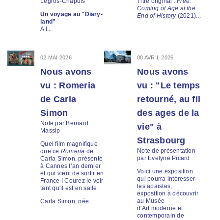
Legros-Chapuis
Titre original :
Free.
Coming of Age at the
Un voyage au "Diary-
End of History
(2021)...
land"
A l...
02 MAI 2026
08 AVRIL 2026
Nous avons
Nous avons
vu : Romeria
vu : "Le temps
de Carla
retourné, au fil
Simon
des ages de la
Note par Bernard
vie" à
Massip
Strasbourg
Quel film magnifique
Note de présentation
que ce
Romeria
de
par Evelyne Picard
Carla Simon, présenté
à Cannes l’an dernier
Voici une exposition
et qui vient de sortir en
qui pourra intéresser
France ! Courez le voir
les apaïstes,
tant qu'il est en salle.
exposition à découvrir
au Musée
Carla Simon, née...
d'Art moderne et
contemporain de